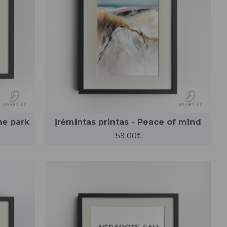
he park
Įrėmintas printas - Peace of mind
59.00€