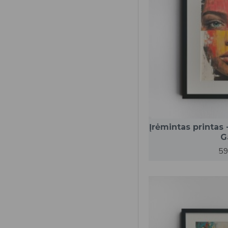
Įrėmintas printas
G
59