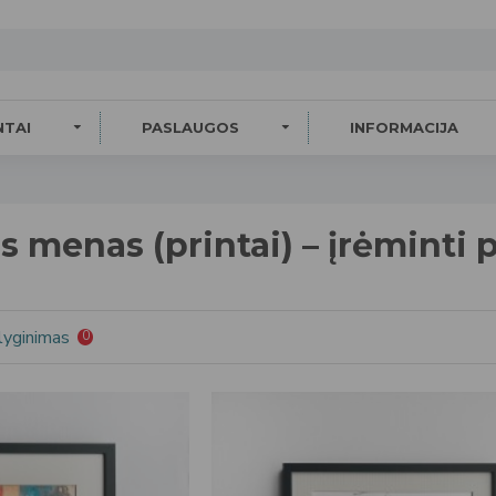
NTAI
PASLAUGOS
INFORMACIJA
 menas (printai) – įrėminti p
lyginimas
0