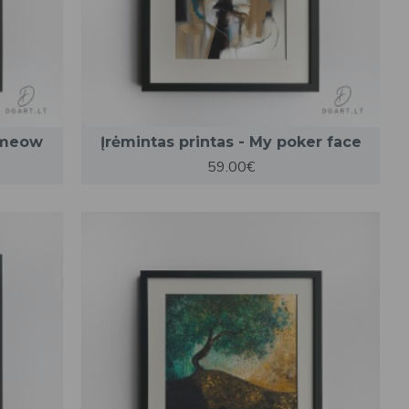
c meow
Įrėmintas printas - My poker face
59.00€