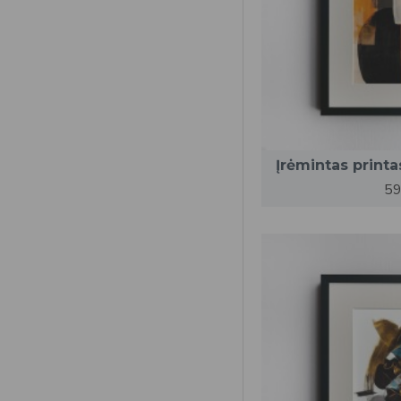
Įrėmintas printa
59