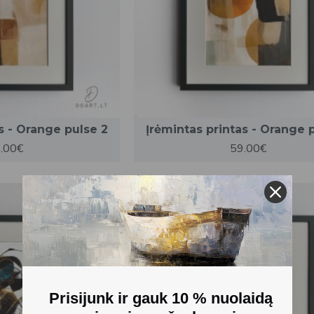
s - Orange pulse 2
Įrėmintas printas - Orange 
.00€
59.00€
Prisijunk ir gauk 10 % nuolaidą