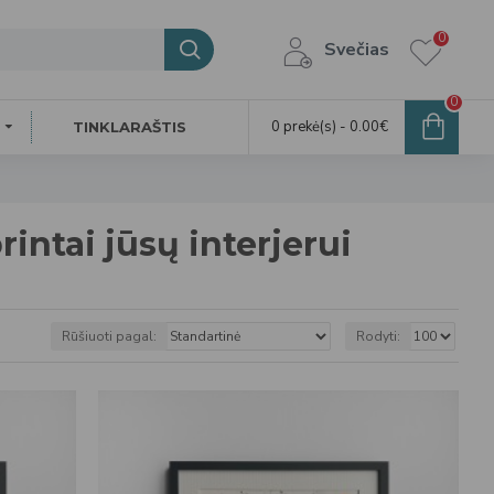
0
Svečias
0
0 prekė(s) - 0.00€
TINKLARAŠTIS
rintai jūsų interjerui
Rūšiuoti pagal:
Rodyti: