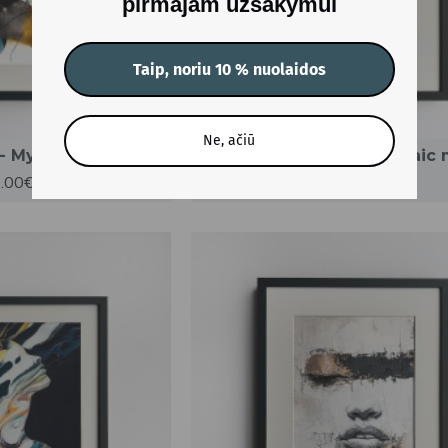
pirmajam užsakymui
Taip, noriu 10 % nuolaidos
Ne, ačiū
 - My universe mind
Įrėmintas printas - Mosai
.00€
59.00€