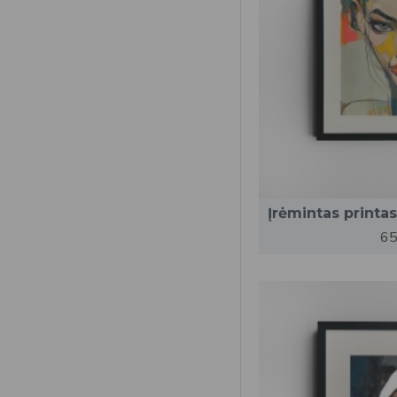
Įrėmintas printa
65