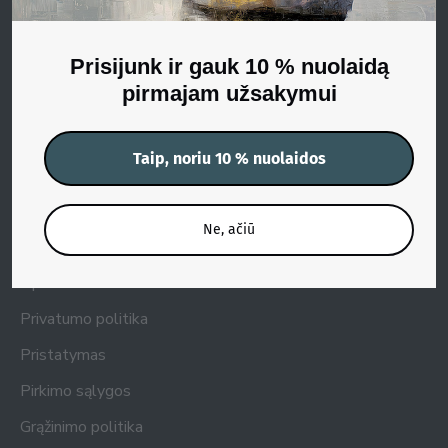
Porų paveikslai
Milimalizmo paveikslai
Prisijunk ir gauk 10 % nuolaidą
Siurrealistiniai paveikslai
pirmajam užsakymui
Informacija
Taip, noriu 10 % nuolaidos
Virtualus drobės "pamatavimas"
Susisiekite
Ne, ačiū
Kaip apsipirkti?
Apie mus
Privatumo politika
Pristatymas
Pirkimo sąlygos
Grąžinimo politika