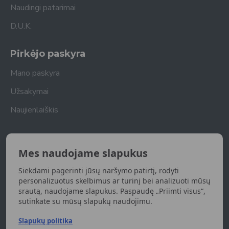
Naudingi patarimai
D.U.K.
Pirkėjo paskyra
Mano paskyra
Užsakymai
Naujienlaiškis
Naujienlaiškis
Mes naudojame slapukus
Gaukite naujienas apie naujas prekes
Siekdami pagerinti jūsų naršymo patirtį, rodyti
UŽSISAKYTI
personalizuotus skelbimus ar turinį bei analizuoti mūsų
srautą, naudojame slapukus. Paspaudę „Priimti visus“,
sutinkate su mūsų slapukų naudojimu.
Susipažinau ir sutinku su
Privatumo politika
Slapukų politika