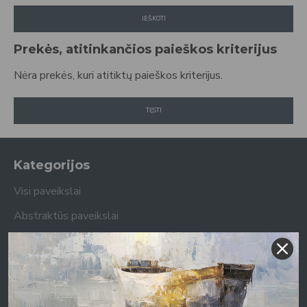
IEŠKOTI
Prekės, atitinkančios paieškos kriterijus
Nėra prekės, kuri atitiktų paieškos kriterijus.
TĘSTI
Kategorijos
Visi paveikslai
Abstraktūs paveikslai
Gamtos paveikslai
Portretų paveikslai
Personažų paveikslai