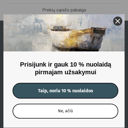
Prekių sąrašo pabaiga
Kategorijos
Visi paveikslai
Abstraktūs paveikslai
Gamtos paveikslai
Prisijunk ir gauk 10 % nuolaidą
pirmajam užsakymui
Portretų paveikslai
Personažų paveikslai
Taip, noriu 10 % nuolaidos
Porų paveikslai
Milimalizmo paveikslai
Ne, ačiū
Siurrealistiniai paveikslai