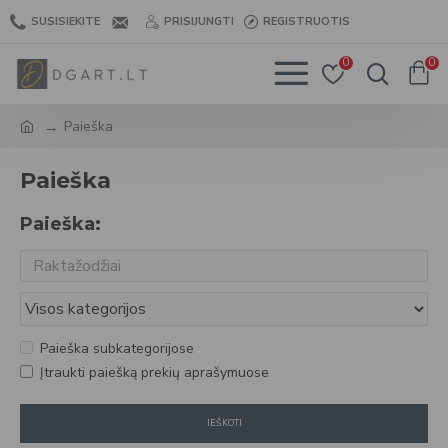
SUSISIEKITE
PRISIJUNGTI
REGISTRUOTIS
0
0
Paieška
Paieška
Paieška:
Paieška subkategorijose
Įtraukti paiešką prekių aprašymuose
IEŠKOTI