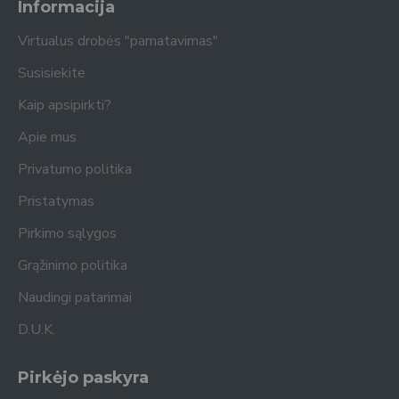
Informacija
Virtualus drobės "pamatavimas"
Susisiekite
Kaip apsipirkti?
Apie mus
Privatumo politika
Pristatymas
Pirkimo sąlygos
Grąžinimo politika
Naudingi patarimai
D.U.K.
Pirkėjo paskyra