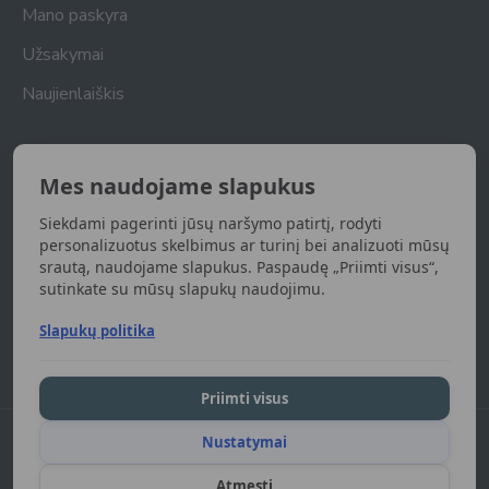
Mano paskyra
Užsakymai
Naujienlaiškis
Naujienlaiškis
Mes naudojame slapukus
Gaukite naujienas apie naujas prekes
Siekdami pagerinti jūsų naršymo patirtį, rodyti
UŽSISAKYTI
personalizuotus skelbimus ar turinį bei analizuoti mūsų
srautą, naudojame slapukus. Paspaudę „Priimti visus“,
sutinkate su mūsų slapukų naudojimu.
Susipažinau ir sutinku su
Privatumo politika
Slapukų politika
Priimti visus
Nustatymai
DGart.lt 2024. Visos teisės saugomos.
Atmesti