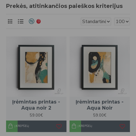
Prekės, atitinkančios paieškos kriterijus
0
Įrėmintas printas -
Įrėmintas printas -
Aqua noir 2
Aqua Noir
59.00€
59.00€
Į KREPŠELĮ
Į KREPŠELĮ