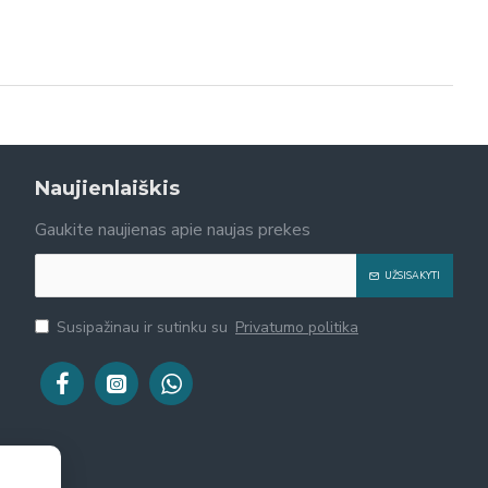
Naujienlaiškis
Gaukite naujienas apie naujas prekes
UŽSISAKYTI
Susipažinau ir sutinku su
Privatumo politika