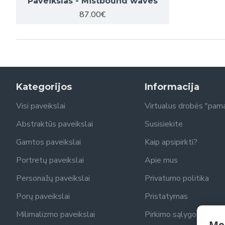
Paveikslas - Mistbound waves
87.00€
Kategorijos
Informacija
Visi paveikslai
Virtualus drobės "pam
Abstraktūs paveikslai
Susisiekite
Gamtos paveikslai
Kaip apsipirkti?
Portretų paveikslai
Apie mus
Personažų paveikslai
Privatumo politika
Porų paveikslai
Pristatymas
Milimalizmo paveikslai
Pirkimo sąlygos
Me