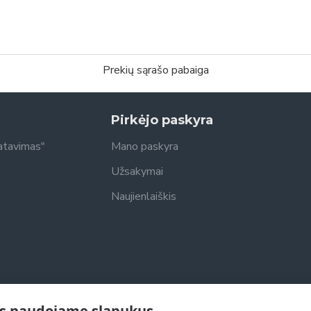
Prekių sąrašo pabaiga
Pirkėjo paskyra
atavimas"
Mano paskyra
Užsakymai
Naujienlaiškis
s naudojame slapukus