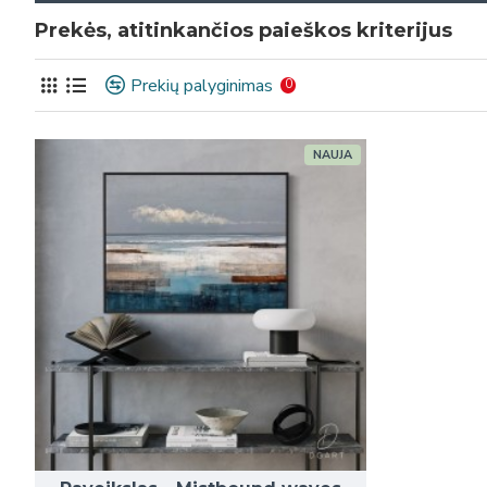
Prekės, atitinkančios paieškos kriterijus
Prekių palyginimas
0
NAUJA