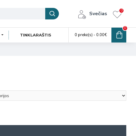
0
Svečias
0
0 prekė(s) - 0.00€
TINKLARAŠTIS