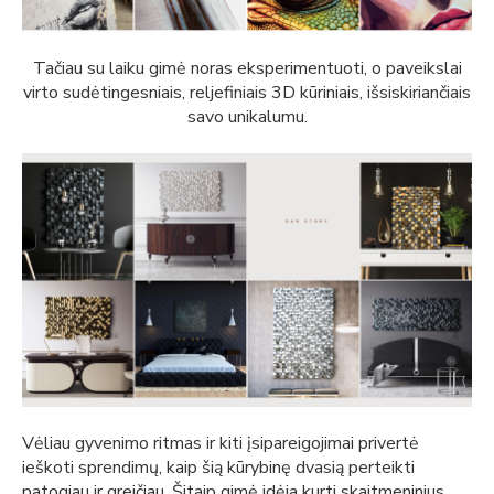
Tačiau su laiku gimė noras eksperimentuoti, o paveikslai
virto sudėtingesniais, reljefiniais 3D kūriniais, išsiskiriančiais
savo unikalumu.
Vėliau gyvenimo ritmas ir kiti įsipareigojimai privertė
ieškoti sprendimų, kaip šią kūrybinę dvasią perteikti
patogiau ir greičiau. Šitaip gimė idėja kurti skaitmeninius