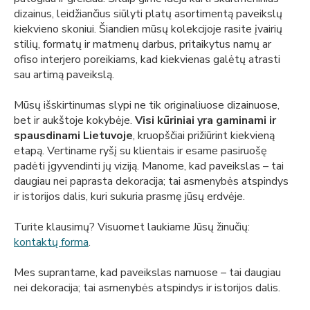
dizainus, leidžiančius siūlyti platų asortimentą paveikslų
kiekvieno skoniui. Šiandien mūsų kolekcijoje rasite įvairių
stilių, formatų ir matmenų darbus, pritaikytus namų ar
ofiso interjero poreikiams, kad kiekvienas galėtų atrasti
sau artimą paveikslą.
Mūsų išskirtinumas slypi ne tik originaliuose dizainuose,
bet ir aukštoje kokybėje.
Visi kūriniai yra gaminami ir
spausdinami Lietuvoje
, kruopščiai prižiūrint kiekvieną
etapą. Vertiname ryšį su klientais ir esame pasiruošę
padėti įgyvendinti jų viziją. Manome, kad paveikslas – tai
daugiau nei paprasta dekoracija; tai asmenybės atspindys
ir istorijos dalis, kuri sukuria prasmę jūsų erdvėje.
Turite klausimų? Visuomet laukiame Jūsų žinučių:
kontaktų forma
.
Mes suprantame, kad paveikslas namuose – tai daugiau
nei dekoracija; tai asmenybės atspindys ir istorijos dalis.