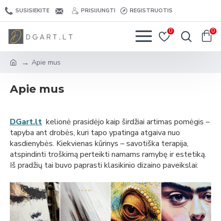
SUSISIEKITE
PRISIJUNGTI
REGISTRUOTIS
0
0
Apie mus
Apie mus
DGart.lt
kelionė prasidėjo kaip širdžiai artimas pomėgis –
tapyba ant drobės, kuri tapo ypatinga atgaiva nuo
kasdienybės. Kiekvienas kūrinys – savotiška terapija,
atspindinti troškimą perteikti namams ramybę ir estetiką.
Iš pradžių tai buvo paprasti klasikinio dizaino paveikslai: