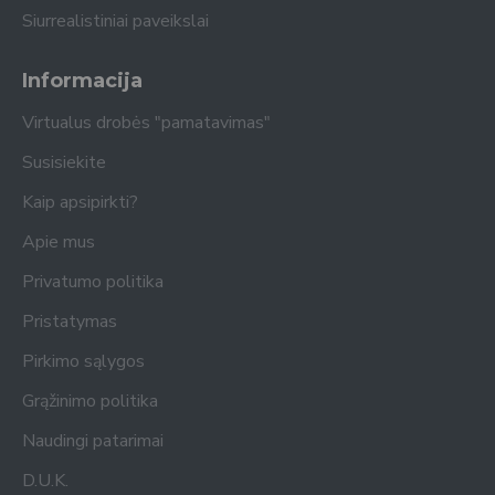
Siurrealistiniai paveikslai
Informacija
Virtualus drobės "pamatavimas"
Susisiekite
Kaip apsipirkti?
Apie mus
Privatumo politika
Pristatymas
Pirkimo sąlygos
Grąžinimo politika
Naudingi patarimai
D.U.K.