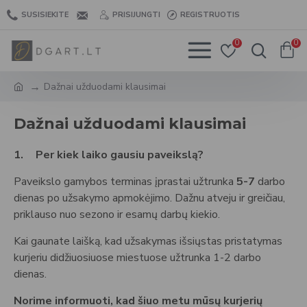
SUSISIEKITE
PRISIJUNGTI
REGISTRUOTIS
0
0
Dažnai užduodami klausimai
Dažnai užduodami klausimai
1.
Per kiek laiko gausiu paveikslą?
Paveikslo gamybos terminas įprastai užtrunka
5-7
darbo
dienas po užsakymo apmokėjimo. Dažnu atveju ir greičiau,
priklauso nuo sezono ir esamų darbų kiekio.
Kai gaunate laišką, kad užsakymas išsiųstas pristatymas
kurjeriu didžiuosiuose miestuose užtrunka 1-2 darbo
dienas.
Norime informuoti, kad šiuo metu mūsų kurjerių