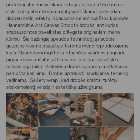
profesionalūs menininkai ir fotografai, kad užtikrintume
išskirtinį spalvų tikslumą ir ilgaamžiškumą, suteikdami
drobei matinį efektą. Spausdiname ant aukštos kokybės
Hahnemühle Art Canvas Smooth drobės, ant kurios
atspausdintas paveikslas prilygsta originaliam meno
kūriniui. Šią pažangią spaudos technologiją naudoja
galerijos visame pasaulyje tikroms meno reprodukcijoms
kurti. Naudodami rūgšties neturinčius vandens pagrindo
pigmentinius rašalus užtikriname, kad spalvos išliktų
ryškios ilgą laiką. Kiekviena drobė su porėmiu atkeliauja
paruošta kabinimui. Drobei aptraukti naudojame techniką,
vadinamą “Gallery wrap”, kad drobės kraštai turėtų
atsikartojantį vaizdą ir estetišką užbaigtumą.