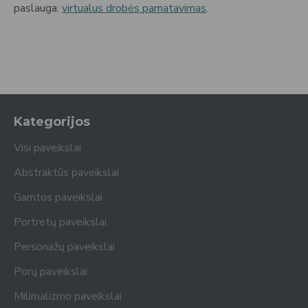
paslauga:
virtualus drobės pamatavimas
.
Kategorijos
Visi paveikslai
Abstraktūs paveikslai
Gamtos paveikslai
Portretų paveikslai
Personažų paveikslai
Porų paveikslai
Milimalizmo paveikslai