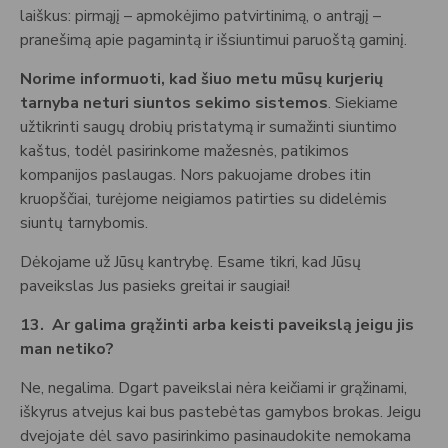
laiškus: pirmąjį – apmokėjimo patvirtinimą, o antrąjį –
pranešimą apie pagamintą ir išsiuntimui paruoštą gaminį.
Norime informuoti, kad šiuo metu mūsų kurjerių
tarnyba neturi siuntos sekimo sistemos
. Siekiame
užtikrinti saugų drobių pristatymą ir sumažinti siuntimo
kaštus, todėl pasirinkome mažesnės, patikimos
kompanijos paslaugas. Nors pakuojame drobes itin
kruopščiai, turėjome neigiamos patirties su didelėmis
siuntų tarnybomis.
Dėkojame už Jūsų kantrybę. Esame tikri, kad Jūsų
paveikslas Jus pasieks greitai ir saugiai!
13.
Ar galima grąžinti arba keisti paveikslą jeigu jis
man netiko?
Ne, negalima. Dgart paveikslai nėra keičiami ir grąžinami,
iškyrus atvejus kai bus pastebėtas gamybos brokas. Jeigu
dvejojate dėl savo pasirinkimo pasinaudokite nemokama