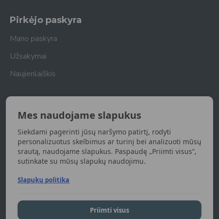
Pirkėjo paskyra
Mano paskyra
Užsakymai
Naujienlaiškis
Naujienlaiškis
Mes naudojame slapukus
Gaukite naujienas apie naujas prekes
Siekdami pagerinti jūsų naršymo patirtį, rodyti
UŽSISAKYTI
personalizuotus skelbimus ar turinį bei analizuoti mūsų
srautą, naudojame slapukus. Paspaudę „Priimti visus“,
sutinkate su mūsų slapukų naudojimu.
Susipažinau ir sutinku su
Privatumo politika
Slapukų politika
Priimti visus