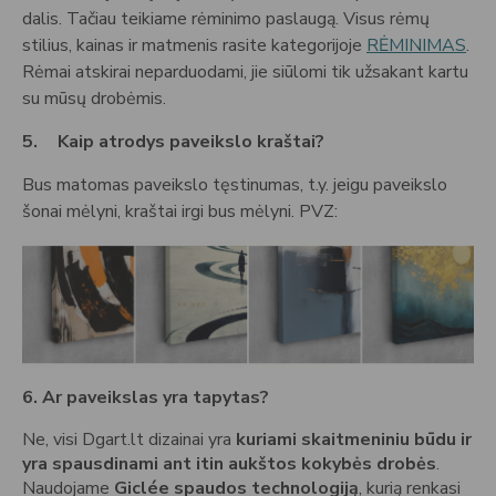
dalis. Tačiau teikiame rėminimo paslaugą. Visus rėmų
stilius, kainas ir matmenis rasite kategorijoje
RĖMINIMAS
.
Rėmai atskirai neparduodami, jie siūlomi tik užsakant kartu
su mūsų drobėmis.
5.
Kaip atrodys paveikslo kraštai?
Bus matomas paveikslo tęstinumas, t.y. jeigu paveikslo
šonai mėlyni, kraštai irgi bus mėlyni. PVZ:
6. Ar paveikslas yra tapytas?
Ne, visi Dgart.lt dizainai yra
kuriami skaitmeniniu būdu ir
yra spausdinami ant itin aukštos kokybės drobės
.
Naudojame
Giclée spaudos technologiją
, kurią renkasi