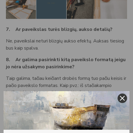
7.
Ar paveikslas turės blizgių, aukso detalių?
Ne, paveikslai neturi blizgių aukso efektų. Auksas tiesiog
bus kaip spalva.
8.
Ar galima pasirinkti kitą paveikslo formatą jeigu
jo nėra užsakymo pasirinkime?
Taip galima, tačiau keičiant drobės formą tuo pačiu keisis ir
pačio paveikslo formatas. Kaip pvz.: iš stačiakampio
keičiant į kvadratą nusikirptų dvi kraštinės.
9.
Kokios paveikslų ant drobės laikymo sąlygos?
Spaudoje yra naudojami saulės spinduliams atsparūs dažai,
tačiau rekomenduojame paveikslų ant drobės nekabinti
vietose, kuriose yra pastovus tiesioginis saulės spindulių