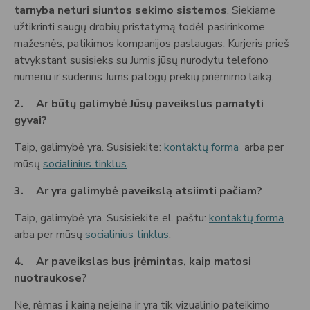
tarnyba neturi siuntos sekimo sistemos
. Siekiame
užtikrinti saugų drobių pristatymą todėl pasirinkome
mažesnės, patikimos kompanijos paslaugas. Kurjeris prieš
atvykstant susisieks su Jumis jūsų nurodytu telefono
numeriu ir suderins Jums patogų prekių priėmimo laiką.
2.
Ar būtų galimybė Jūsų paveikslus pamatyti
gyvai?
Taip, galimybė yra. Susisiekite:
kontaktų forma
arba per
mūsų
socialinius tinklus
.
3.
Ar yra galimybė paveikslą atsiimti pačiam?
Taip, galimybė yra. Susisiekite el. paštu:
kontaktų forma
arba per mūsų
socialinius tinklus
.
4.
Ar paveikslas bus įrėmintas, kaip matosi
nuotraukose?
Ne, rėmas į kainą neįeina ir yra tik vizualinio pateikimo