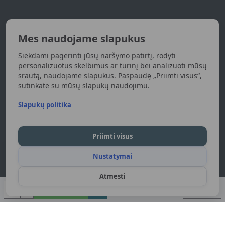
Naujienlaiškis
Mes naudojame slapukus
Gaukite naujienas apie naujas prekes
Siekdami pagerinti jūsų naršymo patirtį, rodyti
UŽSISAKYTI
personalizuotus skelbimus ar turinį bei analizuoti mūsų
srautą, naudojame slapukus. Paspaudę „Priimti visus“,
sutinkate su mūsų slapukų naudojimu.
Susipažinau ir sutinku su
Privatumo politika
Slapukų politika
Priimti visus
Nustatymai
DGart.lt 2024. Visos teisės saugomos.
Atmesti
Į KREPŠELĮ