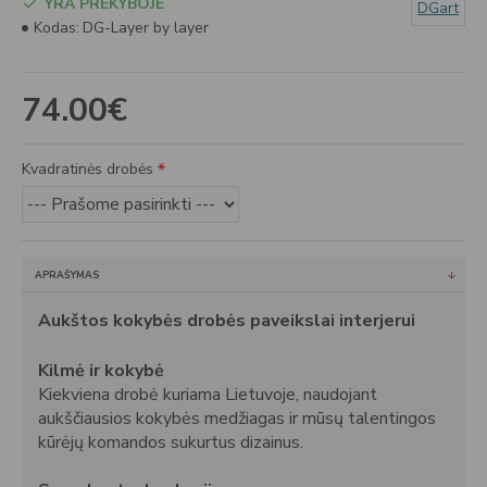
YRA PREKYBOJE
DGart
Kodas:
DG-Layer by layer
74.00€
Kvadratinės drobės
APRAŠYMAS
Aukštos kokybės drobės paveikslai interjerui
Kilmė ir kokybė
Kiekviena drobė kuriama Lietuvoje, naudojant
aukščiausios kokybės medžiagas ir mūsų talentingos
kūrėjų komandos sukurtus dizainus.