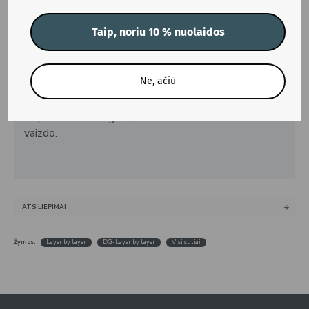
Gamybos terminas:
5–7 darbo dienos.
Taip, noriu 10 % nuolaidos
⚠ SVARBU:
▪
Nuotraukose matomi rėmeliai yra tik iliustraciniai ir į
Ne, ačiū
kainą neįskaičiuoti. Rėmelį ir rėminimą galima
užsisakyti papildomai.
▪
Spalvos ekrane gali šiek tiek skirtis nuo realaus
vaizdo.
ATSILIEPIMAI
Žymos:
Layer by layer
DG-Layer by layer
Visi stiliai