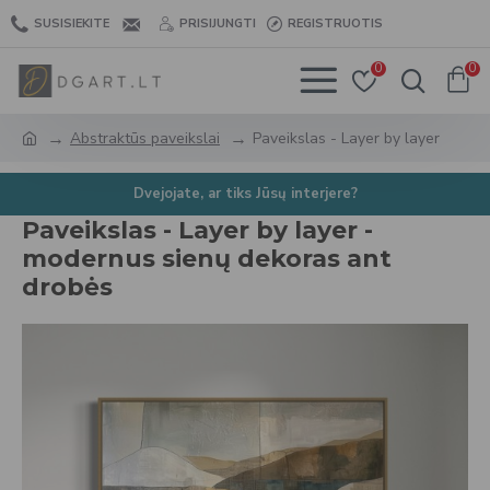
SUSISIEKITE
PRISIJUNGTI
REGISTRUOTIS
0
0
Abstraktūs paveikslai
Paveikslas - Layer by layer
Dvejojate, ar tiks Jūsų interjere?
Paveikslas - Layer by layer -
modernus sienų dekoras ant
drobės