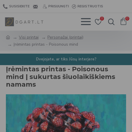
SUSISIEKITE
PRISIJUNGTI
REGISTRUOTIS
0
0
Visi printai
Personažai (printai)
Įrėmintas printas - Poisonous mind
Dvejojate, ar tiks Jūsų interjere?
Įrėmintas printas - Poisonous
mind | sukurtas šiuolaikiškiems
namams