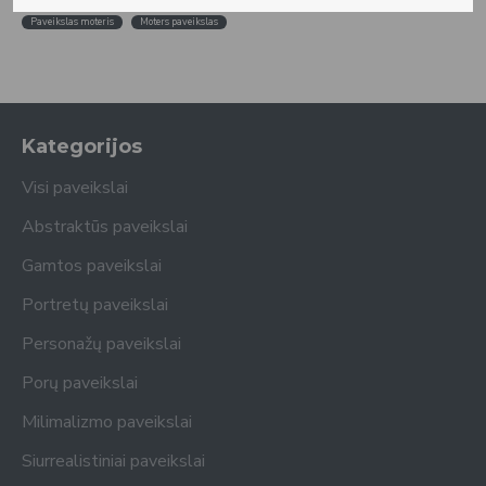
Paveikslas moteris
Moters paveikslas
Kategorijos
Visi paveikslai
Abstraktūs paveikslai
Gamtos paveikslai
Portretų paveikslai
Personažų paveikslai
Porų paveikslai
Milimalizmo paveikslai
Siurrealistiniai paveikslai