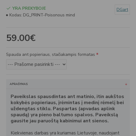
YRA PREKYBOJE
DGart
Kodas:
DG_PRINT-Poisonous mind
59.00€
Spauda ant popieriaus, stačiakampis formatas
APRAŠYMAS
Paveikslas spausdintas ant matinio, itin aukštos
kokybės popieriaus, įrėmintas į medinį rėmelį bei
uždengtas stiklu. Paspartas (apvadas aplink
spaudą) yra pieno baltumo spalvos. Paveikslą
gausite jau paruoštą kabinimui ant sienos.
Kiekvienas darbas yra kuriamas Lietuvoje, naudojant