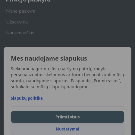
Mano paskyra
Užsakymai
Naujienlaiškis
Naujienlaiškis
Mes naudojame slapukus
Gaukite naujienas apie naujas prekes
Siekdami pagerinti jūsų naršymo patirtį, rodyti
UŽSISAKYTI
personalizuotus skelbimus ar turinį bei analizuoti mūsų
srautą, naudojame slapukus. Paspaudę „Priimti visus“,
sutinkate su mūsų slapukų naudojimu.
Susipažinau ir sutinku su
Privatumo politika
Slapukų politika
Priimti visus
Nustatymai
DGart.lt 2024. Visos teisės saugomos.