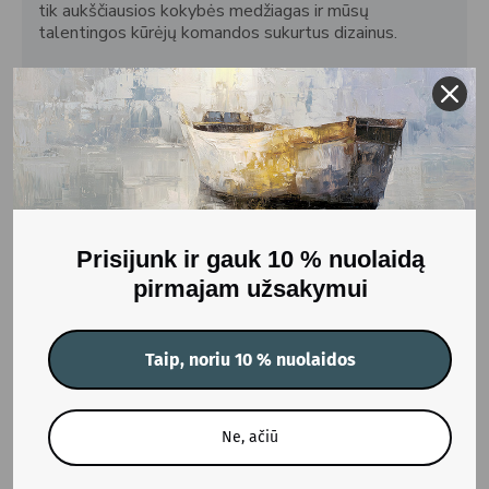
tik aukščiausios kokybės medžiagas ir mūsų
talentingos kūrėjų komandos sukurtus dizainus.
Naudojame Giclée spaudos technologiją, kurią renkasi
profesionalūs menininkai ir fotografai, kad užtikrintume
išskirtinį spalvų tikslumą ir ilgaamžiškumą. Šią
pažangią spaudos technologiją naudoja galerijos
visame pasaulyje tikroms meno reprodukcijoms kurti.
Naudodami rūgšties neturinčius vandens pagrindo
pigmentinius rašalus užtikriname, kad spalvos išliktų
ryškios ilgą laiką.
Prisijunk ir gauk 10 % nuolaidą
Gamybos terminas: 5-7 darbo dienos.
pirmajam užsakymui
SVARBU: Atkreipkite dėmesį, kad spalvos gali šiek
tiek skirtis nuo to, ką matote ekrane.
Taip, noriu 10 % nuolaidos
ATSILIEPIMAI
Ne, ačiū
Žymos:
Printas Poisonous mind
DG_PRINT-Poisonous mind
Personažai (printai)