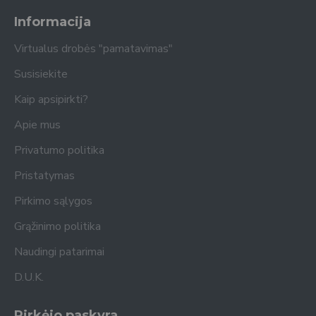
Informacija
Virtualus drobės "pamatavimas"
Susisiekite
Kaip apsipirkti?
Apie mus
Privatumo politika
Pristatymas
Pirkimo sąlygos
Grąžinimo politika
Naudingi patarimai
D.U.K.
Pirkėjo paskyra