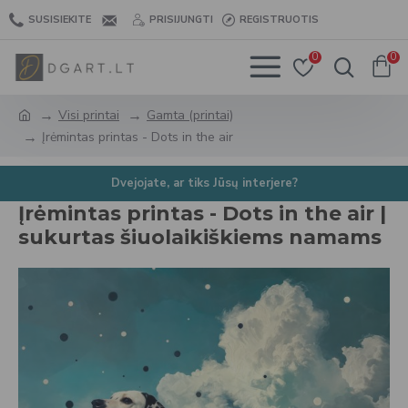
SUSISIEKITE
PRISIJUNGTI
REGISTRUOTIS
0
0
Visi printai
Gamta (printai)
Įrėmintas printas - Dots in the air
Dvejojate, ar tiks Jūsų interjere?
Įrėmintas printas - Dots in the air |
sukurtas šiuolaikiškiems namams