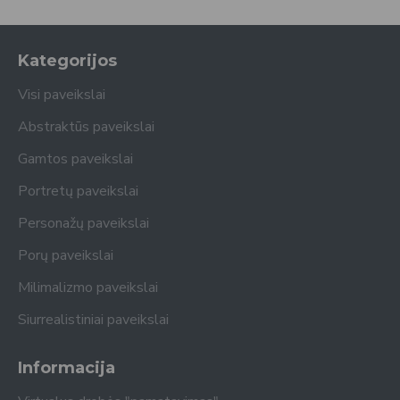
Kategorijos
Visi paveikslai
Abstraktūs paveikslai
Gamtos paveikslai
Portretų paveikslai
Personažų paveikslai
Porų paveikslai
Milimalizmo paveikslai
Siurrealistiniai paveikslai
Informacija