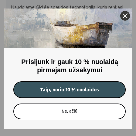
Naudojame Giclée spaudos technologiją, kurią renkasi
profesionalūs menininkai ir fotografai, kad užtikrintume
išskirtinį spalvų tikslumą ir ilgaamžiškumą, suteikdami
matinį efektą. Šią pažangią spaudos technologiją
naudoja galerijos visame pasaulyje tikroms meno
reprodukcijoms kurti. Naudodami rūgšties neturinčius
vandens pagrindo pigmentinius rašalus užtikriname,
kad spalvos išliktų ryškios ilgą laiką.
Prisijunk ir gauk 10 % nuolaidą
Gamybos terminas: 5-7 darbo dienos.
pirmajam užsakymui
SVARBU: Atkreipkite dėmesį, kad spalvos gali šiek
tiek skirtis nuo to, ką matote ekrane.
Taip, noriu 10 % nuolaidos
ATSILIEPIMAI
Ne, ačiū
Žymos:
Printas Dots in the air
DG_PRINT-dots in the air
Gamta (printai)