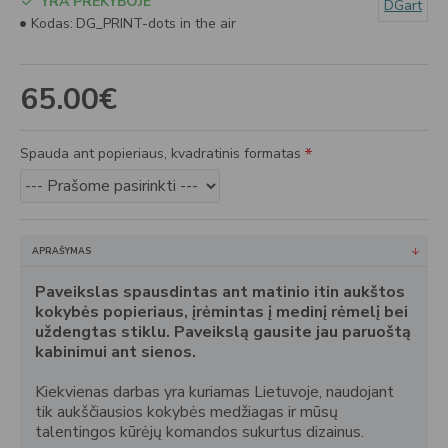
YRA PREKYBOJE
DGart
Kodas:
DG_PRINT-dots in the air
65.00€
Spauda ant popieriaus, kvadratinis formatas
APRAŠYMAS
Paveikslas spausdintas ant matinio itin aukštos
kokybės popieriaus, įrėmintas į medinį rėmelį bei
uždengtas stiklu. Paveikslą gausite jau paruoštą
kabinimui ant sienos.
Kiekvienas darbas yra kuriamas Lietuvoje, naudojant
tik aukščiausios kokybės medžiagas ir mūsų
talentingos kūrėjų komandos sukurtus dizainus.