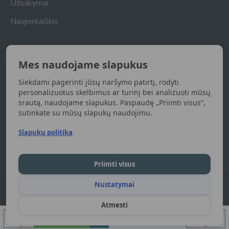
Užsakymai
Naujienlaiškis
Naujienlaiškis
Mes naudojame slapukus
Gaukite naujienas apie naujas prekes
Siekdami pagerinti jūsų naršymo patirtį, rodyti
UŽSISAKYTI
personalizuotus skelbimus ar turinį bei analizuoti mūsų
srautą, naudojame slapukus. Paspaudę „Priimti visus“,
sutinkate su mūsų slapukų naudojimu.
Susipažinau ir sutinku su
Privatumo politika
Slapukų politika
Priimti visus
Nustatymai
DGart.lt 2024. Visos teisės saugomos.
Atmesti
Į KREPŠELĮ