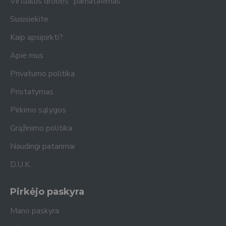
Virtualus drobės "pamatavimas"
Susisiekite
Kaip apsipirkti?
Apie mus
Privatumo politika
Pristatymas
Pirkimo sąlygos
Grąžinimo politika
Naudingi patarimai
D.U.K.
Pirkėjo paskyra
Mano paskyra