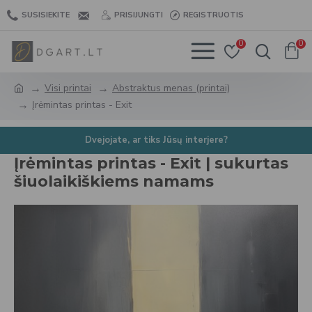
SUSISIEKITE
PRISIJUNGTI
REGISTRUOTIS
0
0
Visi printai
Abstraktus menas (printai)
Įrėmintas printas - Exit
Dvejojate, ar tiks Jūsų interjere?
Įrėmintas printas - Exit | sukurtas
šiuolaikiškiems namams