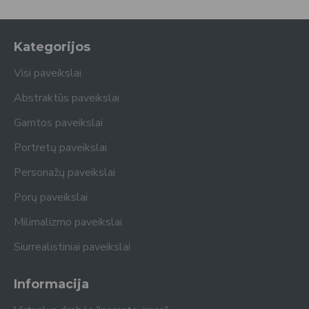
Kategorijos
Visi paveikslai
Abstraktūs paveikslai
Gamtos paveikslai
Portretų paveikslai
Personažų paveikslai
Porų paveikslai
Milimalizmo paveikslai
Siurrealistiniai paveikslai
Informacija