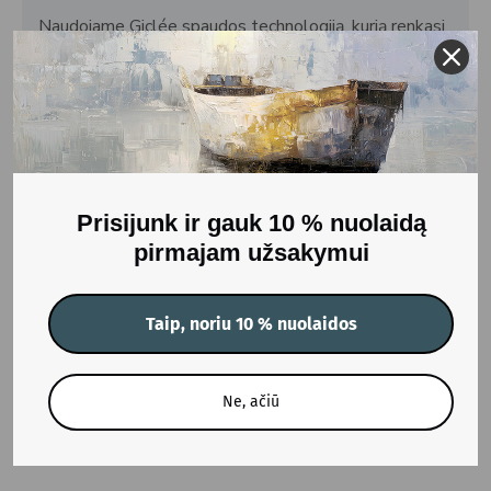
Naudojame Giclée spaudos technologiją, kurią renkasi
profesionalūs menininkai ir fotografai, kad užtikrintume
išskirtinį spalvų tikslumą ir ilgaamžiškumą, suteikdami
matinį efektą. Šią pažangią spaudos technologiją
naudoja galerijos visame pasaulyje tikroms meno
reprodukcijoms kurti. Naudodami rūgšties neturinčius
vandens pagrindo pigmentinius rašalus užtikriname,
kad spalvos išliktų ryškios ilgą laiką.
Prisijunk ir gauk 10 % nuolaidą
Gamybos terminas: 5-7 darbo dienos.
pirmajam užsakymui
SVARBU: Atkreipkite dėmesį, kad spalvos gali šiek
tiek skirtis nuo to, ką matote ekrane.
Taip, noriu 10 % nuolaidos
ATSILIEPIMAI
Ne, ačiū
Žymos:
Printas Exit
DG_PRINT-exit
Abstraktus menas (printai)