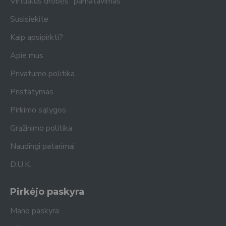
Virtualus drobės "pamatavimas"
Susisiekite
Kaip apsipirkti?
Apie mus
Privatumo politika
Pristatymas
Pirkimo sąlygos
Grąžinimo politika
Naudingi patarimai
D.U.K.
Pirkėjo paskyra
Mano paskyra