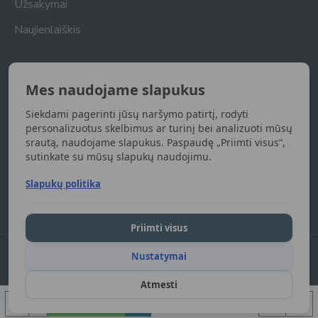
Užsakymai
Naujienlaiškis
Naujienlaiškis
Mes naudojame slapukus
Gaukite naujienas apie naujas prekes
Siekdami pagerinti jūsų naršymo patirtį, rodyti
UŽSISAKYTI
personalizuotus skelbimus ar turinį bei analizuoti mūsų
srautą, naudojame slapukus. Paspaudę „Priimti visus“,
sutinkate su mūsų slapukų naudojimu.
Susipažinau ir sutinku su
Privatumo politika
Slapukų politika
Priimti visus
Nustatymai
DGart.lt 2024. Visos teisės saugomos.
Atmesti
Į KREPŠELĮ