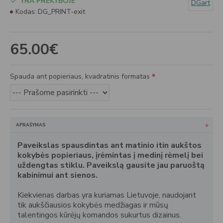
YRA PREKYBOJE
DGart
Kodas:
DG_PRINT-exit
65.00€
Spauda ant popieriaus, kvadratinis formatas
APRAŠYMAS
Paveikslas spausdintas ant matinio itin aukštos
kokybės popieriaus, įrėmintas į medinį rėmelį bei
uždengtas stiklu. Paveikslą gausite jau paruoštą
kabinimui ant sienos.
Kiekvienas darbas yra kuriamas Lietuvoje, naudojant
tik aukščiausios kokybės medžiagas ir mūsų
talentingos kūrėjų komandos sukurtus dizainus.