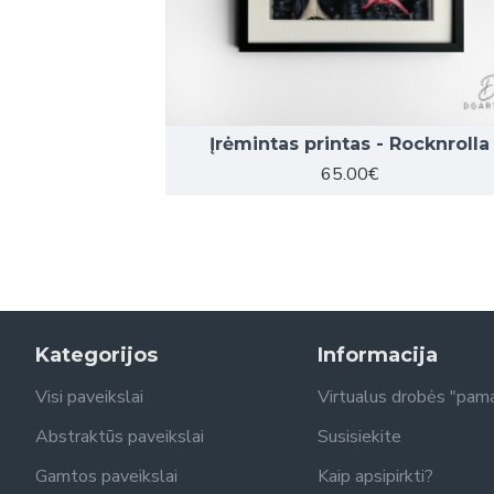
s - Boss
Įrėmintas printas - Rocknrolla
65.00€
Kategorijos
Informacija
Visi paveikslai
Virtualus drobės "pam
Abstraktūs paveikslai
Susisiekite
Gamtos paveikslai
Kaip apsipirkti?