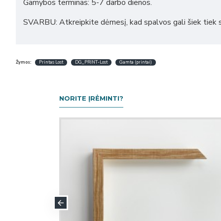
Gamybos terminas: 5-7 darbo dienos.
SVARBU: Atkreipkite dėmesį, kad spalvos gali šiek tiek s
Žymos:
Printas Lost
DG_PRINT-Lost
Gamta (printai)
NORITE ĮRĖMINTI?
OPULIARIAUSIA