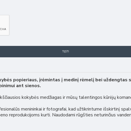
TĘSTI
kybės popieriaus, įrėmintas į medinį rėmelį bei uždengtas 
inimui ant sienos.
aukščiausios kokybės medžiagas ir mūsų talentingos kūrėjų koman
sionalūs menininkai ir fotografai, kad užtikrintume išskirtinį spa
meno reprodukcijoms kurti. Naudodami rūgšties neturinčius vanden