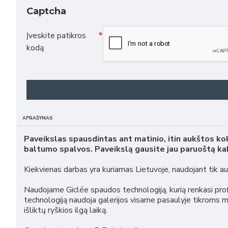
Captcha
Įveskite patikros
kodą
APRAŠYMAS
Paveikslas spausdintas ant matinio, itin aukštos ko
baltumo spalvos. Paveikslą gausite jau paruoštą kab
Kiekvienas darbas yra kuriamas Lietuvoje, naudojant tik 
Naudojame Giclée spaudos technologiją, kurią renkasi profe
technologiją naudoja galerijos visame pasaulyje tikroms 
išliktų ryškios ilgą laiką.