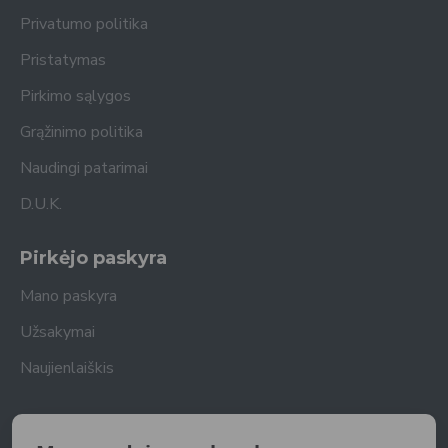
Privatumo politika
Pristatymas
Pirkimo sąlygos
Grąžinimo politika
Naudingi patarimai
D.U.K.
Pirkėjo paskyra
Mano paskyra
Užsakymai
Naujienlaiškis
Naujienlaiškis