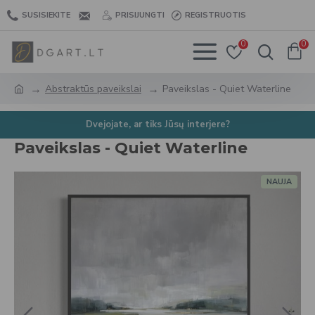
SUSISIEKITE
PRISIJUNGTI
REGISTRUOTIS
0
0
Abstraktūs paveikslai
Paveikslas - Quiet Waterline
Dvejojate, ar tiks Jūsų interjere?
Paveikslas - Quiet Waterline
NAUJA