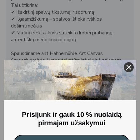
Tai užtikrina:
✔
Išskirtinį spalvų tikslumą ir sodrumą
✔
Ilgaamžiškumą – spalvos išlieka ryškios
dešimtmečiais
✔
Matinį efektą, kuris suteikia drobei prabangų,
autentišką meno kūrinio pojūtį
Spausdiname ant Hahnemühle Art Canvas
Smooth drobės, kurios tekstūra ir kokybė prilygsta
originaliam tapybos darbui. Naudojami vandens
pagrindo pigmentiniai rašalai be rūgšties, kad spalvos
ilgainiui neišbluktų.
Paruošta kabinimui
Kiekviena drobė yra užtempta ant porėmio,
naudojant Gallery Wrap techniką – drobės kraštai
Prisijunk ir gauk 10 % nuolaidą
atkartoja paveikslo vaizdą, todėl kūrinys atrodo
estetiškai išbaigtas iš visų pusių.
pirmajam užsakymui
Gamybos terminas:
5–7 darbo dienos.