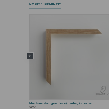
NORITE ĮRĖMINTI?
OPULIARIAUSIA
ano spalvos
Medinis dengiantis rėmelis, šviesus
36.00€