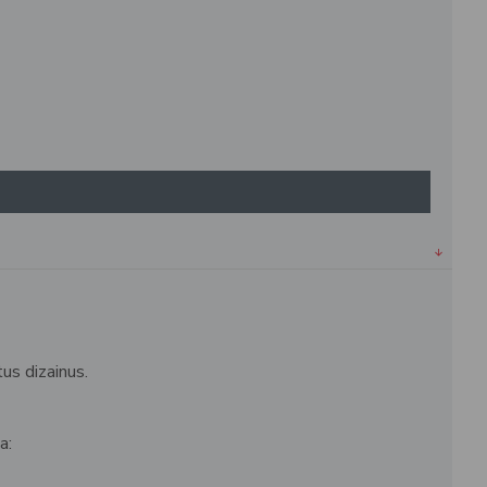
us dizainus.
a: