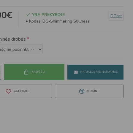
00€
YRA PREKYBOJE
DGart
Kodas:
DG-Shimmering Stillness
inės drobės
Į KREPŠELĮ
VIRTUALUS PASIMATAVIMAS
PAGEIDAUTI
PALYGINTI