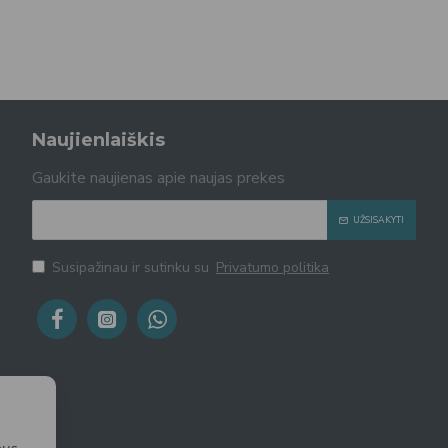
Naujienlaiškis
Gaukite naujienas apie naujas prekes
UŽSISAKYTI
Susipažinau ir sutinku su
Privatumo politika