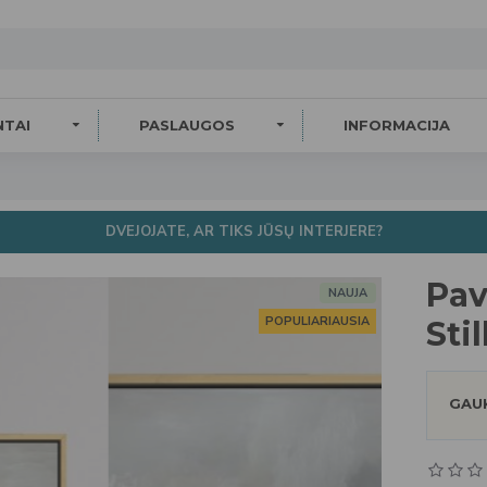
NTAI
PASLAUGOS
INFORMACIJA
DVEJOJATE, AR TIKS JŪSŲ INTERJERE?
Pav
NAUJA
POPULIARIAUSIA
Sti
GAUK