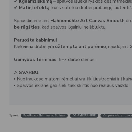
✔
Ilgaamžiškumą
– spalvos išlieka ryškios dešimtmečiai
✔
Matinį efektą
, kuris suteikia drobei prabangų, autenti
Spausdiname ant
Hahnemühle Art Canvas Smooth
dro
be rūgšties
, kad spalvos ilgainiui neišbluktų.
Paruošta kabinimui
Kiekviena drobė yra
užtempta ant porėmio
, naudojant
G
Gamybos terminas
: 5–7 darbo dienos.
SVARBU
⚠
:
▪
Nuotraukose matomi rėmeliai yra tik iliustraciniai ir į kai
▪
Spalvos ekrane gali šiek tiek skirtis nuo realaus vaizdo.
Žymos:
Paveikslas - Shimmering Stillness
DG-PaNORAMINE
Visi paveikslai ant drob