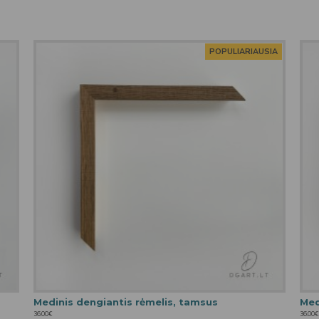
POPULIARIAUSIA
Medinis dengiantis rėmelis, tamsus
Med
36.00€
36.00