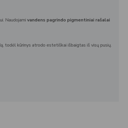
bui. Naudojami
vandens pagrindo pigmentiniai rašalai
, todėl kūrinys atrodo estetiškai išbaigtas iš visų pusių.