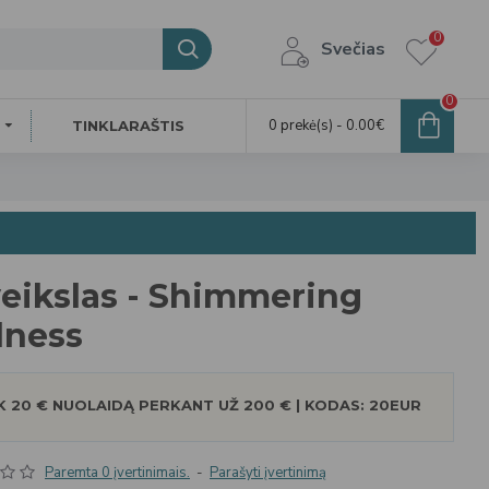
0
Svečias
0
0 prekė(s) - 0.00€
TINKLARAŠTIS
eikslas - Shimmering
llness
 20 € NUOLAIDĄ PERKANT UŽ 200 € | KODAS: 20EUR
Paremta 0 įvertinimais.
-
Parašyti įvertinimą