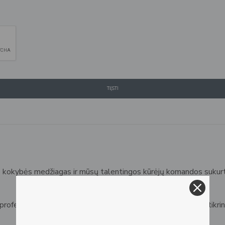
TĘSTI
s kokybės medžiagas ir mūsų talentingos kūrėjų komandos sukurt
 profesionalūs menininkai ir galerijos visame pasaulyje. Tai užtikrin