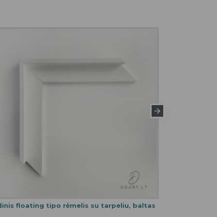
inis floating tipo rėmelis su tarpeliu, baltas
Medinis float
€
36.00€