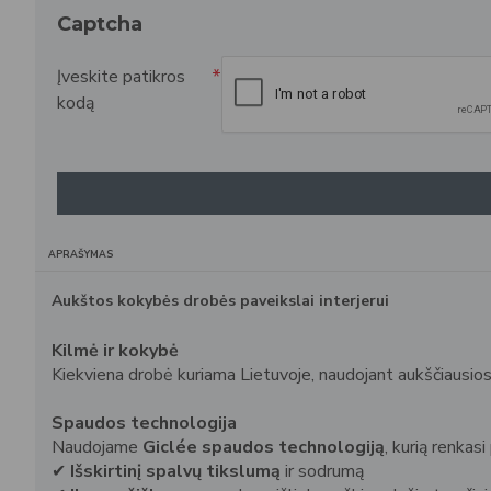
Captcha
Įveskite patikros
kodą
APRAŠYMAS
Aukštos kokybės drobės paveikslai interjerui
Kilmė ir kokybė
Kiekviena drobė kuriama Lietuvoje, naudojant aukščiausio
Spaudos technologija
Naudojame
Giclée spaudos technologiją
, kurią renkasi
✔
Išskirtinį spalvų tikslumą
ir sodrumą