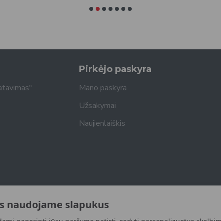
Pirkėjo paskyra
atavimas"
Mano paskyra
Užsakymai
Naujienlaiškis
s naudojame slapukus