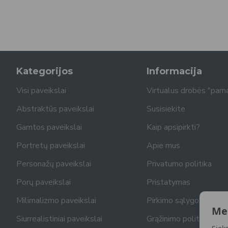
Kategorijos
Informacija
Visi paveikslai
Virtualus drobės "pam
Abstraktūs paveikslai
Susisiekite
Gamtos paveikslai
Kaip apsipirkti?
Portretų paveikslai
Apie mus
Personažų paveikslai
Privatumo politika
Porų paveikslai
Pristatymas
Milimalizmo paveikslai
Pirkimo sąlygos
Me
Siurrealistiniai paveikslai
Grąžinimo politika