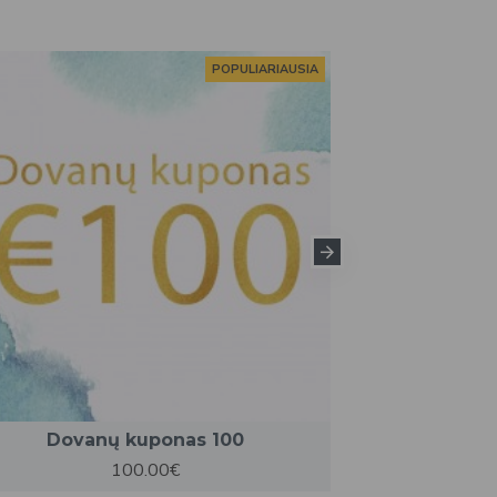
POPULIARIAUSIA
Dovanų kuponas 100
Dova
100.00€