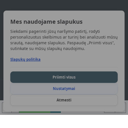
Naujienlaiškis
Mes naudojame slapukus
Gaukite naujienas apie naujas prekes
Siekdami pagerinti jūsų naršymo patirtį, rodyti
UŽSISAKYTI
personalizuotus skelbimus ar turinį bei analizuoti mūsų
srautą, naudojame slapukus. Paspaudę „Priimti visus“,
sutinkate su mūsų slapukų naudojimu.
Susipažinau ir sutinku su
Privatumo politika
Slapukų politika
Priimti visus
Nustatymai
DGart.lt 2024. Visos teisės saugomos.
Atmesti
Į KREPŠELĮ