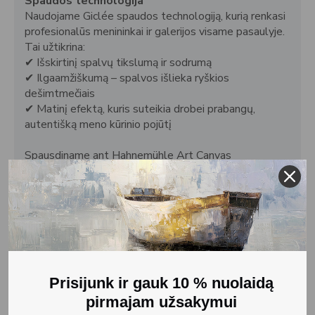
Spaudos technologija
Naudojame Giclée spaudos technologiją, kurią renkasi
profesionalūs menininkai ir galerijos visame pasaulyje.
Tai užtikrina:
✔
Išskirtinį spalvų tikslumą ir sodrumą
✔
Ilgaamžiškumą – spalvos išlieka ryškios
dešimtmečiais
✔
Matinį efektą, kuris suteikia drobei prabangų,
autentišką meno kūrinio pojūtį
Spausdiname ant Hahnemühle Art Canvas
Smooth drobės, kurios tekstūra ir kokybė prilygsta
originaliam tapybos darbui. Naudojami vandens
pagrindo pigmentiniai rašalai be rūgšties, kad spalvos
ilgainiui neišbluktų.
Paruošta kabinimui
Kiekviena drobė yra užtempta ant porėmio,
naudojant Gallery Wrap techniką – drobės kraštai
Prisijunk ir gauk 10 % nuolaidą
atkartoja paveikslo vaizdą, todėl kūrinys atrodo
pirmajam užsakymui
estetiškai išbaigtas iš visų pusių.