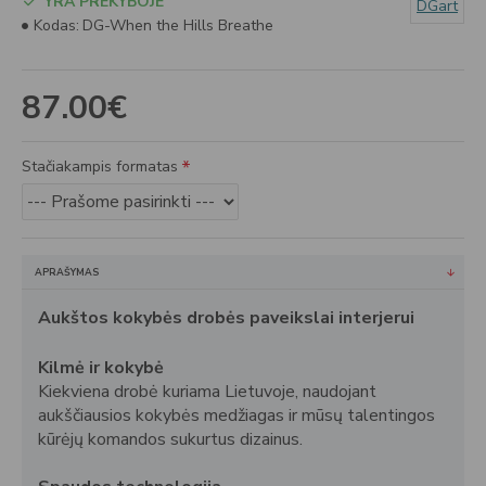
YRA PREKYBOJE
DGart
Kodas:
DG-When the Hills Breathe
87.00€
Stačiakampis formatas
APRAŠYMAS
Aukštos kokybės drobės paveikslai interjerui
Kilmė ir kokybė
Kiekviena drobė kuriama Lietuvoje, naudojant
aukščiausios kokybės medžiagas ir mūsų talentingos
kūrėjų komandos sukurtus dizainus.